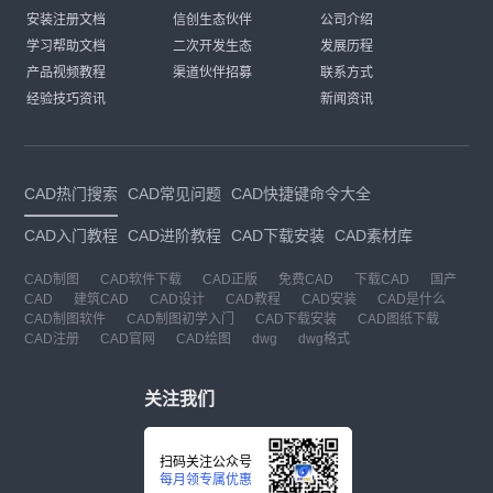
安装注册文档
信创生态伙伴
公司介绍
学习帮助文档
二次开发生态
发展历程
产品视频教程
渠道伙伴招募
联系方式
经验技巧资讯
新闻资讯
CAD热门搜索
CAD常见问题
CAD快捷键命令大全
CAD入门教程
CAD进阶教程
CAD下载安装
CAD素材库
CAD制图
CAD软件下载
CAD正版
免费CAD
下载CAD
国产
CAD
建筑CAD
CAD设计
CAD教程
CAD安装
CAD是什么
CAD制图软件
CAD制图初学入门
CAD下载安装
CAD图纸下载
CAD注册
CAD官网
CAD绘图
dwg
dwg格式
关注我们
扫码关注公众号
每月领专属优惠