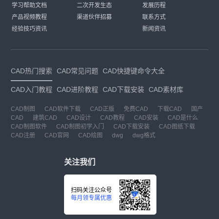
学习帮助文档
二次开发生态
发展历程
产品视频教程
渠道伙伴招募
联系方式
经验技巧资讯
新闻资讯
CAD热门搜索
CAD常见问题
CAD快捷键命令大全
CAD入门教程
CAD进阶教程
CAD下载安装
CAD素材库
CAD制图
CAD软件下载
CAD正版
免费CAD
下载CAD
国产
CAD
建筑CAD
CAD设计
CAD教程
CAD安装
CAD是什么
CAD制图软件
CAD制图初学入门
CAD下载安装
CAD图纸下载
CAD注册
CAD官网
CAD绘图
dwg
dwg格式
关注我们
扫码关注公众号
每月领专属优惠