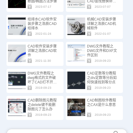
断圆/椭圆方法步骤
CAD查找替换命
令！
2023-07-17
2023-07-07
给排水CAD软件安
机械CAD安装步骤
装步骤之浩辰CAD
详解之浩辰CAD机
给排水
械软件
2022-01-24
2022-01-07
CAD软件安装步骤
DWG文件教程之
详解之浩辰CAD软
DWG文件和DXF文
件
件区别
2021-11-30
2019-09-23
DWG文件教程之
CAD定数等分教程
dwg格式的文件破
之div定数等分后如
坏了CAD打不开怎
何快速找到等分点
么办
2019-09-23
2019-09-23
CAD删除图元教程
CAD制图软件教程
之delete键不能删
之CAX是什么意思
除图元了怎么办
2019-09-23
2019-09-23