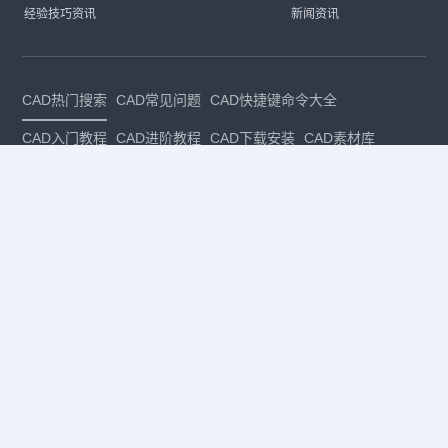
经验技巧资讯
新闻资讯
CAD热门搜索
CAD常见问题
CAD快捷键命令大全
CAD入门教程
CAD进阶教程
CAD下载安装
CAD素材库
CAD制图
CAD软件下载
CAD正版
免费CAD
下载CAD
国产
CAD
建筑CAD
CAD设计
CAD教程
CAD安装
CAD是什么
CAD制图软件
CAD制图初学入门
CAD下载安装
CAD图纸下载
CAD注册
CAD官网
CAD绘图
dwg
dwg格式
关注我们
扫码关注公众号
每月领专属优惠