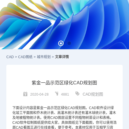
CAD
>
CAD图纸
>
城市规划
>
文章详情
紫金一品示范区绿化CAD规划图
CAD规划图
2020-04-28
4881
下面设计内容是紫金一品示范区绿化
CAD
规划图。
CAD软件
设计绿
化竣工平面图和乔木统计表、高灌木统计表还有灌木球统计表，灌木
及地被植物统计表。使用
CAD图层
设置不同植物树苗设计和表格。
CAD
软件绘制图纸提供给大家，具体图纸见下面截图，你可以使用浩
辰CAD看图王进行在线查看，便于参考。本素材仅用于互相学习资