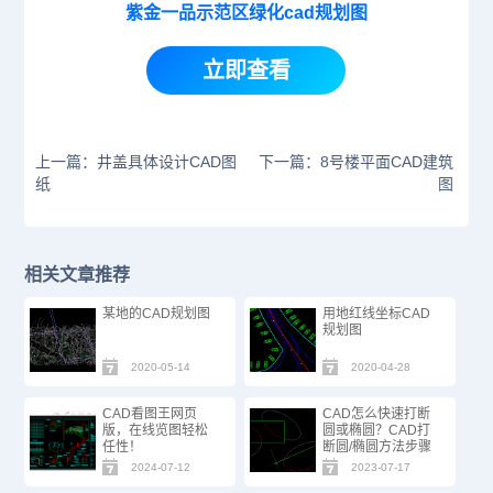
紫金一品示范区绿化cad规划图
立即查看
上一篇：井盖具体设计CAD图
下一篇：8号楼平面CAD建筑
纸
图
相关文章推荐
某地的CAD规划图
用地红线坐标CAD
规划图
2020-05-14
2020-04-28
CAD看图王网页
CAD怎么快速打断
版，在线览图轻松
圆或椭圆？CAD打
任性！
断圆/椭圆方法步骤
2024-07-12
2023-07-17