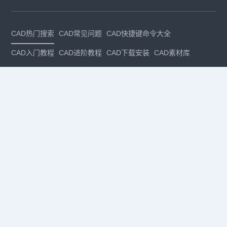
CAD热门搜索
CAD常见问题
CAD快捷键命令大全
CAD入门教程
CAD进阶教程
CAD下载安装
CAD素材库
CAD制图
CAD软件下载
CAD正版
免费CAD
下载CAD
国产
CAD
建筑CAD
CAD设计
CAD教程
CAD安装
CAD是什么
CAD制图软件
CAD制图初学入门
CAD下载安装
CAD图纸下载
CAD注册
CAD官网
CAD绘图
dwg
dwg格式
关注我们
扫码关注公众号
每月领专属优惠