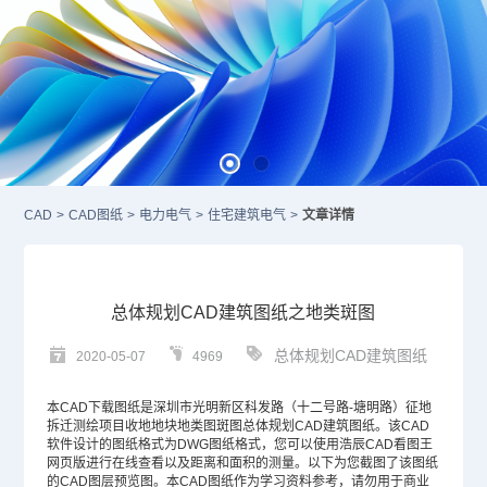
CAD
>
CAD图纸
>
电力电气
>
住宅建筑电气
>
文章详情
总体规划CAD建筑图纸之地类斑图
总体规划CAD建筑图纸
2020-05-07
4969
本
CAD
下载图纸是深圳市光明新区科发路（十二号路-塘明路）征地
拆迁测绘项目收地地块地类图斑图总体规划CAD建筑图纸。该
CAD
软件
设计的图纸格式为
DWG
图纸格式，您可以使用浩辰
CAD看图
王
网页版进行在线查看以及距离和面积的测量。以下为您截图了该图纸
的
CAD图层
预览图。本
CAD图纸
作为学习资料参考，请勿用于商业