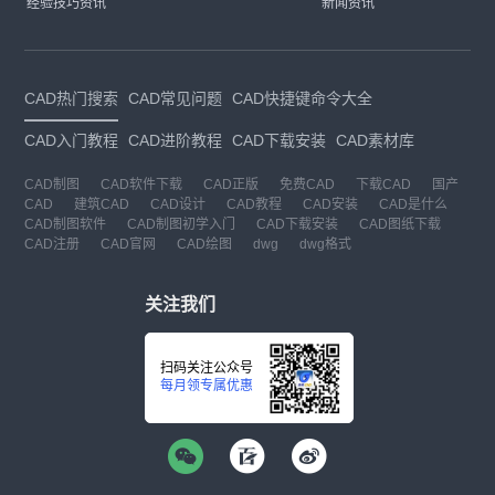
经验技巧资讯
新闻资讯
CAD热门搜索
CAD常见问题
CAD快捷键命令大全
CAD入门教程
CAD进阶教程
CAD下载安装
CAD素材库
CAD制图
CAD软件下载
CAD正版
免费CAD
下载CAD
国产
CAD
建筑CAD
CAD设计
CAD教程
CAD安装
CAD是什么
CAD制图软件
CAD制图初学入门
CAD下载安装
CAD图纸下载
CAD注册
CAD官网
CAD绘图
dwg
dwg格式
关注我们
扫码关注公众号
每月领专属优惠