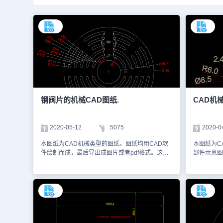
钢阀片的机械CAD图纸.
CAD机
2020-05-12
5075
2020-0
本图纸为CAD机械类型的图纸。图纸均用CAD软
本图纸为C
件绘制而成，最后导出成图片或者pdf格式。这样
部件示意图
观看的效果也很清晰。本次小编截屏了CAD图
图和各个部
纸，图纸主要为该钢阀片的具体规格以及尺寸示意
屏的图片，
图。以下是小编为您截屏的图纸，图纸的格式为
可以通过浩
dwg格式，您可以通过浩辰CAD看图王网页版进
也可以访问
行查看小编为您截屏的图纸的内容，也可以访问浩
料。本图纸
辰CAD官网进行学习更多有关CAD资料库，本图
途。
纸仅用于学习资料，切勿用于商业用途。