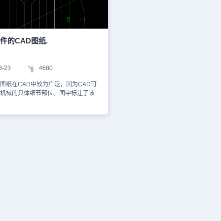
件的CAD图纸.
3-23
4680
图纸在CAD中较为广泛，因为CAD可
机械的具体细节部位。图中标注了该机
寸。图纸的格式为dwg格式，以下是小
的图纸。供您参考。您可以通过浩辰
王网页版进行观看，如想获取更多CAD
以访问浩辰CAD官网进行学习，本图
学习资料，切勿用于商业用途。