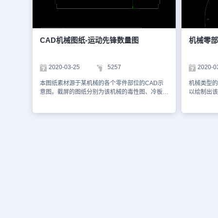
CAD机械图纸-运动先锋数量图
机械零部
2020-03-25
5257
2020-0
本图纸素材源于某机械的各个零件部位的CAD示
机械类型的
意图。截屏的图纸分别为该机械的毒性图、冷板
以绘制出该
图、铁板图。图中标注了该部位需要的数量。以下
械的具体尺
是小编为您截屏的图纸。您可以通过浩辰CAD看
编为您截屏
图王网页版进行观看，如想获取更多有关CAD资
CAD看图
料，您也可以访问浩辰CAD官网进行学习。该图
资料库，可
纸仅用于学习资料，切勿用于商业用途。
纸仅用于