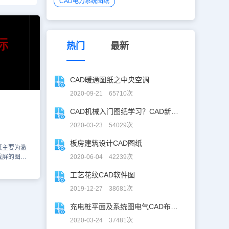
CAD电力系统图纸
热门
最新
CAD暖通图纸之中央空调
2020-09-21 65710次
CAD机械入门图纸学习？CAD新手入门图纸练习
2020-03-23 54029次
板房建筑设计CAD图纸
纸主要为激
截屏的图纸
2020-06-04 42239次
一系列的机械
工艺花纹CAD软件图
该机械的零件
是小编为您截
2019-12-27 38681次
王网页版进
料库，您也
充电桩平面及系统图电气CAD布线图
图纸仅用于
2020-03-24 37481次