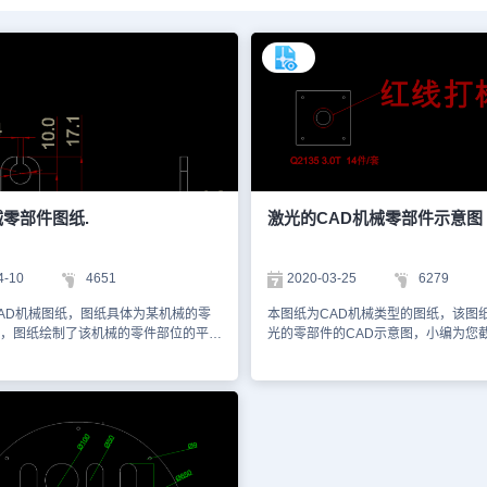
械零部件图纸.
激光的CAD机械零部件示意图
4-10
4651
2020-03-25
6279
AD机械图纸，图纸具体为某机械的零
本图纸为CAD机械类型的图纸，该图
，图纸绘制了该机械的零件部位的平面
光的零部件的CAD示意图，小编为您
位的具体实际尺寸。以下是小编为您截
共有三张，分别为镀锌板、冷板等等
供您参考。图纸的格式为dwg格式。您
各个部位的零件示意图，图中标注了
辰CAD看图王网页版进行观看，或者
部位所要要求的数量以及规格。以下
浩辰CAD官网了解更多有关CAD的资
屏的图纸，您可以通过浩辰CAD看图
仅用于学习资料，切勿用于商业用
行观看，如想获取更多有关CAD的资
可以访问浩辰CAD官网进行学习。本
学习资料，切勿用于商业用途。