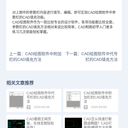
对上图中的参数栏内容进行填写、编辑。即可实现
CAD绘图
软件中参
数栏的CAD填充功能。
CAD绘图软件作为一款比较专业的设计软件，各项功能都比较全面，
参数栏的CAD填充方法相对来说比较简单，
CAD制图
初学入门者多
练习几次就能轻松掌握。
上一篇：CAD绘图软件中附加
下一篇：CAD绘图软件中代号
栏的CAD填充方法
栏的CAD填充方法
相关文章推荐
CAD绘图软件中代
CAD绘图软件中附
号栏的CAD填充方
加栏的CAD填充方
法
法
2020-06-08
2020-06-08
CAD看图王网页
CAD怎么快速打断
版，在线览图轻松
圆或椭圆？CAD打
任性！
断圆/椭圆方法步骤