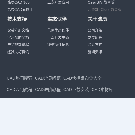
浩辰CAD 365
二次开发应用
GstarBIM 教育版
浩辰CAD看图王
浩辰3D Cloud教育版
技术支持
生态伙伴
关于浩辰
安装注册文档
信创生态伙伴
公司介绍
学习帮助文档
二次开发生态
发展历程
产品视频教程
渠道伙伴招募
联系方式
经验技巧资讯
新闻资讯
CAD热门搜索
CAD常见问题
CAD快捷键命令大全
CAD入门教程
CAD进阶教程
CAD下载安装
CAD素材库
CAD制图
CAD软件下载
CAD正版
免费CAD
下载CAD
国产
CAD
建筑CAD
CAD设计
CAD教程
CAD安装
CAD是什么
CAD制图软件
CAD制图初学入门
CAD下载安装
CAD图纸下载
CAD注册
CAD官网
CAD绘图
dwg
dwg格式
关注我们