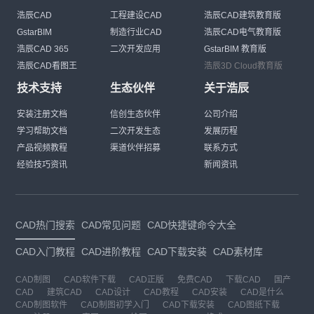
浩辰CAD
工程建设CAD
浩辰CAD建筑教育版
GstarBIM
制造行业CAD
浩辰CAD电气教育版
浩辰CAD 365
二次开发应用
GstarBIM 教育版
浩辰CAD看图王
浩辰3D Cloud教育版
技术支持
生态伙伴
关于浩辰
安装注册文档
信创生态伙伴
公司介绍
学习帮助文档
二次开发生态
发展历程
产品视频教程
渠道伙伴招募
联系方式
经验技巧资讯
新闻资讯
CAD热门搜索
CAD常见问题
CAD快捷键命令大全
CAD入门教程
CAD进阶教程
CAD下载安装
CAD素材库
CAD制图
CAD软件下载
CAD正版
免费CAD
下载CAD
国产
CAD
建筑CAD
CAD设计
CAD教程
CAD安装
CAD是什么
CAD制图软件
CAD制图初学入门
CAD下载安装
CAD图纸下载