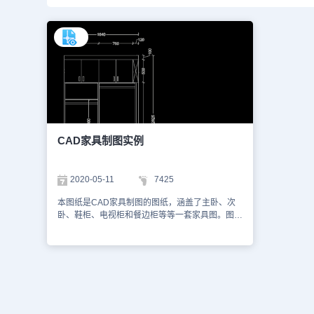
CAD家具制图实例
2020-05-11
7425
本图纸是CAD家具制图的图纸，涵盖了主卧、次
卧、鞋柜、电视柜和餐边柜等等一套家具图。图纸
的格式为DWG格式的，可以使用浩辰CAD机械软
件浏览或者使用浩辰CAD看图王网页版进行在线
查看。以下为您截图了一些CAD图层的预览图。
本CAD下载图纸作为学习资料参考，请勿用于商
业用途。更多图纸库资源可访问浩辰CAD软件官
网进行学习。