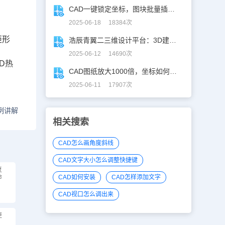
CAD一键锁定坐标，图块批量插入快人N步！
2025-06-18 18384次
矩形
浩辰青翼二三维设计平台：3D建模重构工业美学
2025-06-12 14690次
D热
CAD图纸放大1000倍，坐标如何保持不变？
2025-06-11 17907次
例讲解
相关搜索
CAD怎么画角度斜线
CAD文字大小怎么调整快捷键
复
命
CAD如何安装
CAD怎样添加文字
CAD视口怎么调出来
更