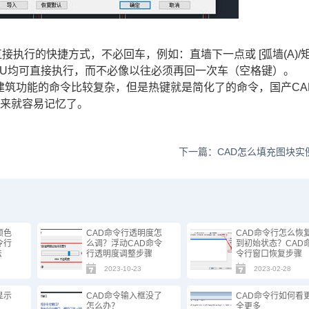
接执行的快捷方式，不必回车，例如：直墙下一点或 [弧墙(A)/
入A/R/C/U均可直接执行，而不必像以往必须再回一次车（空格键）。
辰建筑功能的命令比较复杂，但是热键就是简化了的命令，国产CA
一来就容易记忆了。
下一篇：CAD怎么填充图块实
颜色
CAD命令行透明度怎
CAD命令行怎么恢
令行
么调？浮动CAD命令
到初始状态？CAD
法
行透明度调整步骤
令行窗口恢复步骤
2023-10-23
2023-02-28
显示
CAD命令输入框没了
CAD命令行如何看
怎么办？
全更多