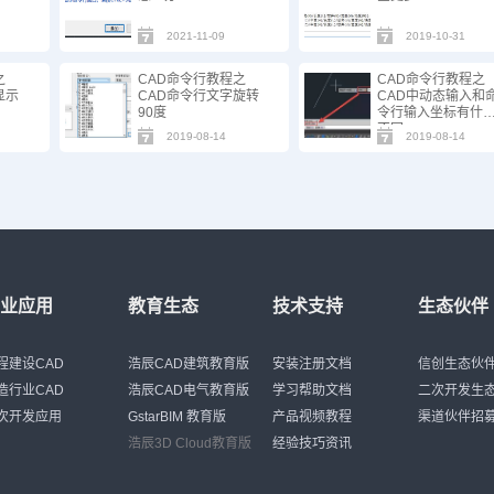
2021-11-09
2019-10-31
之
CAD命令行教程之
CAD命令行教程之
显示
CAD命令行文字旋转
CAD中动态输入和
90度
令行输入坐标有什
不同
2019-08-14
2019-08-14
行业应用
教育生态
技术支持
生态伙伴
程建设CAD
浩辰CAD建筑教育版
安装注册文档
信创生态伙
造行业CAD
浩辰CAD电气教育版
学习帮助文档
二次开发生
次开发应用
GstarBIM 教育版
产品视频教程
渠道伙伴招
浩辰3D Cloud教育版
经验技巧资讯