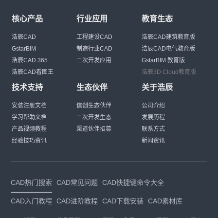
核心产品
行业应用
教育生态
浩辰CAD
工程建设CAD
浩辰CAD建筑教育版
GstarBIM
制造行业CAD
浩辰CAD电气教育版
浩辰CAD 365
二次开发应用
GstarBIM 教育版
浩辰CAD看图王
浩辰3D Cloud教育版
技术支持
生态伙伴
关于浩辰
安装注册文档
信创生态伙伴
公司介绍
学习帮助文档
二次开发生态
发展历程
产品视频教程
渠道伙伴招募
联系方式
经验技巧资讯
新闻资讯
CAD热门搜索
CAD常见问题
CAD快捷键命令大全
CAD入门教程
CAD进阶教程
CAD下载安装
CAD素材库