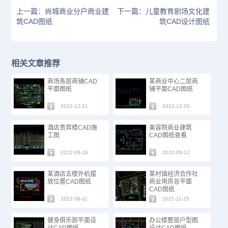
上一篇：尚城商业分户商业建
下一篇：儿童教育剧场文化建
筑CAD图纸
筑CAD设计图纸
相关文章推荐
商场​各层商铺CAD
某商业中心二层商
平面图纸
铺平面CAD图纸
2022-12-21
2022-12-20
酒店贵宾楼CAD施
美容院商业建筑
工图
CAD图纸查看
2022-08-16
2022-08-12
某酒店五楼外机摆
某村镇经济合作社
放位置CAD图纸
商业用房总平面
CAD图纸
2022-08-11
2021-11-25
健身俱乐部平面设
办公楼整层户型图
计CAD图纸
设计CAD图纸