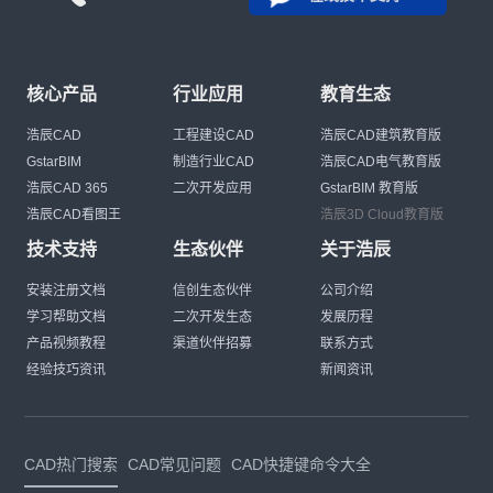
核心产品
行业应用
教育生态
浩辰CAD
工程建设CAD
浩辰CAD建筑教育版
GstarBIM
制造行业CAD
浩辰CAD电气教育版
浩辰CAD 365
二次开发应用
GstarBIM 教育版
浩辰CAD看图王
浩辰3D Cloud教育版
技术支持
生态伙伴
关于浩辰
安装注册文档
信创生态伙伴
公司介绍
学习帮助文档
二次开发生态
发展历程
产品视频教程
渠道伙伴招募
联系方式
经验技巧资讯
新闻资讯
CAD热门搜索
CAD常见问题
CAD快捷键命令大全