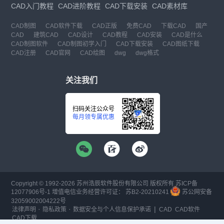
CAD入门教程
CAD进阶教程
CAD下载安装
CAD素材库
CAD制图
CAD软件下载
CAD正版
免费CAD
下载CAD
国产
CAD
建筑CAD
CAD设计
CAD教程
CAD安装
CAD是什么
CAD制图软件
CAD制图初学入门
CAD下载安装
CAD图纸下载
CAD注册
CAD官网
CAD绘图
dwg
dwg格式
关注我们
扫码关注公众号
每月领专属优惠
Copyright © 1992-
2026
苏州浩辰软件股份有限公司 版权所有
苏ICP备
12077906号-1
增值电信业务经营许可证：
苏B2-20210241
苏公网安备
32059002004222号
·
·
|
法律声明
隐私政策
数据安全与个人信息保护承诺
CAD
CAD软件
CAD下载