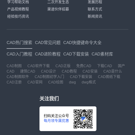
学习帮助文档
二次开发生态
发展历程
产品视频教程
渠道伙伴招募
联系方式
经验技巧资讯
新闻资讯
CAD热门搜索
CAD常见问题
CAD快捷键命令大全
CAD入门教程
CAD进阶教程
CAD下载安装
CAD素材库
CAD制图
CAD软件下载
CAD正版
免费CAD
下载CAD
国产
CAD
建筑CAD
CAD设计
CAD教程
CAD安装
CAD是什么
CAD制图软件
CAD制图初学入门
CAD下载安装
CAD图纸下载
CAD注册
CAD官网
CAD绘图
dwg
dwg格式
关注我们
扫码关注公众号
每月领专属优惠