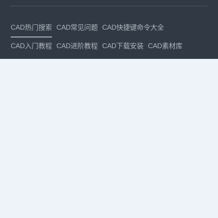
CAD热门搜索
CAD常见问题
CAD快捷键命令大全
CAD入门教程
CAD进阶教程
CAD下载安装
CAD素材库
CAD制图
CAD软件下载
CAD正版
免费CAD
下载CAD
国产
CAD
建筑CAD
CAD设计
CAD教程
CAD安装
CAD是什么
CAD制图软件
CAD制图初学入门
CAD下载安装
CAD图纸下载
CAD注册
CAD官网
CAD绘图
dwg
dwg格式
关注我们
扫码关注公众号
每月领专属优惠