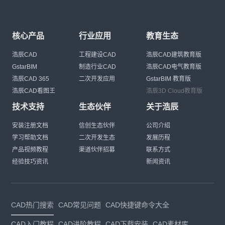
核心产品
行业应用
教育生态
浩辰CAD
工程建设CAD
浩辰CAD建筑教育版
GstarBIM
制造行业CAD
浩辰CAD电气教育版
浩辰CAD 365
二次开发应用
GstarBIM 教育版
浩辰CAD看图王
浩辰3D Cloud教育版
技术支持
生态伙伴
关于浩辰
安装注册文档
信创生态伙伴
公司介绍
学习帮助文档
二次开发生态
发展历程
产品视频教程
渠道伙伴招募
联系方式
经验技巧资讯
新闻资讯
CAD热门搜索
CAD常见问题
CAD快捷键命令大全
CAD入门教程
CAD进阶教程
CAD下载安装
CAD素材库