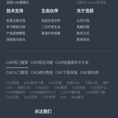
浩辰CAD看图王
浩辰3D Cloud教育版
技术支持
生态伙伴
关于浩辰
安装注册文档
信创生态伙伴
公司介绍
学习帮助文档
二次开发生态
发展历程
产品视频教程
渠道伙伴招募
联系方式
经验技巧资讯
新闻资讯
CAD热门搜索
CAD常见问题
CAD快捷键命令大全
CAD入门教程
CAD进阶教程
CAD下载安装
CAD素材库
CAD制图
CAD软件下载
CAD正版
免费CAD
下载CAD
国产
CAD
建筑CAD
CAD设计
CAD教程
CAD安装
CAD是什么
CAD制图软件
CAD制图初学入门
CAD下载安装
CAD图纸下载
CAD注册
CAD官网
CAD绘图
dwg
dwg格式
关注我们