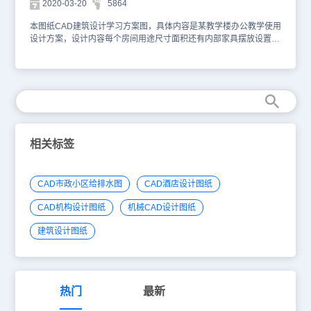
2020-03-20
5864
本图纸CAD建筑设计学习方案图，具体内容是某教学楼办公教学使用
设计方案，设计内容每个房间用途尺寸面积还有内部家具摆放设置，
楼梯卫生间设计位置和门窗洞口设计。电梯和楼梯间设计位置CAD图
纸提供给大家，具体图纸见下面截图，你可以使用浩辰CAD看图王进
行在线查看，便于参考。本素材仅用于互相学习资料，请勿商用。更
多图纸库资源可访问浩辰CAD官网进行学习。1某教学楼设计方案
相关标签
CAD市政小区给排水图
CAD酒店设计图纸
CAD机构设计图纸
机械CAD设计图纸
建筑设计图纸
热门
最新