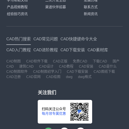
学习帮助文档
二次开发生态
发展历程
产品视频教程
渠道伙伴招募
联系方式
经验技巧资讯
新闻资讯
CAD热门搜索
CAD常见问题
CAD快捷键命令大全
CAD入门教程
CAD进阶教程
CAD下载安装
CAD素材库
CAD制图
CAD软件下载
CAD正版
免费CAD
下载CAD
国产
CAD
建筑CAD
CAD设计
CAD教程
CAD安装
CAD是什么
CAD制图软件
CAD制图初学入门
CAD下载安装
CAD图纸下载
CAD注册
CAD官网
CAD绘图
dwg
dwg格式
关注我们
扫码关注公众号
每月领专属优惠