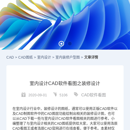
CAD
>
CAD图纸
>
室内设计
>
室内装修户型图
>
文章详情
室内设计CAD软件看图之装修设计
CAD软件看图
2020-09-01
5106
在室内设计行业中，装修设计的图纸，通常可以使用正版
CAD
软件以
及
CAD制图软件
中的
CAD图层
功能绘制出相关的装修设计图，也可
以从
CAD下载
一些与室内设计
CAD软件
看图相关的图进行参考。小
编整理了与室内设计相关的
CAD图纸
提供给大家，大家可以使用浩辰
CAD看图王或者浩辰CAD官网进行在线查看，便于参考。本素材仅