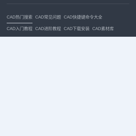
CAD热门搜索
CAD常见问题
CAD快捷键命令大全
CAD入门教程
CAD进阶教程
CAD下载安装
CAD素材库
CAD制图
CAD软件下载
CAD正版
免费CAD
下载CAD
国产
CAD
建筑CAD
CAD设计
CAD教程
CAD安装
CAD是什么
CAD制图软件
CAD制图初学入门
CAD下载安装
CAD图纸下载
CAD注册
CAD官网
CAD绘图
dwg
dwg格式
关注我们
扫码关注公众号
每月领专属优惠