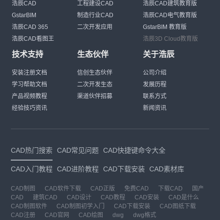
浩辰CAD
工程建设CAD
浩辰CAD建筑教育版
GstarBIM
制造行业CAD
浩辰CAD电气教育版
浩辰CAD 365
二次开发应用
GstarBIM 教育版
浩辰CAD看图王
浩辰3D Cloud教育版
技术支持
生态伙伴
关于浩辰
安装注册文档
信创生态伙伴
公司介绍
学习帮助文档
二次开发生态
发展历程
产品视频教程
渠道伙伴招募
联系方式
经验技巧资讯
新闻资讯
CAD热门搜索
CAD常见问题
CAD快捷键命令大全
CAD入门教程
CAD进阶教程
CAD下载安装
CAD素材库
CAD制图
CAD软件下载
CAD正版
免费CAD
下载CAD
国产
CAD
建筑CAD
CAD设计
CAD教程
CAD安装
CAD是什么
CAD制图软件
CAD制图初学入门
CAD下载安装
CAD图纸下载
CAD注册
CAD官网
CAD绘图
dwg
dwg格式