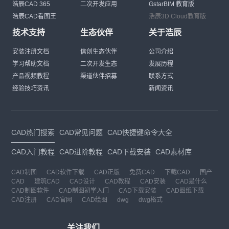
浩辰CAD 365
二次开发应用
GstarBIM 教育版
浩辰CAD看图王
浩辰3D Cloud教育版
技术支持
生态伙伴
关于浩辰
安装注册文档
信创生态伙伴
公司介绍
学习帮助文档
二次开发生态
发展历程
产品视频教程
渠道伙伴招募
联系方式
经验技巧资讯
新闻资讯
CAD热门搜索
CAD常见问题
CAD快捷键命令大全
CAD入门教程
CAD进阶教程
CAD下载安装
CAD素材库
CAD制图
CAD软件下载
CAD正版
免费CAD
下载CAD
国产
CAD
建筑CAD
CAD设计
CAD教程
CAD安装
CAD是什么
CAD制图软件
CAD制图初学入门
CAD下载安装
CAD图纸下载
CAD注册
CAD官网
CAD绘图
dwg
dwg格式
关注我们