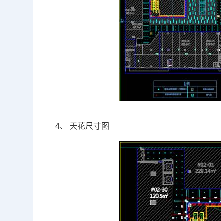
4、
天花尺寸图