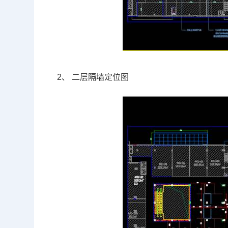
2、
二层隔墙定位图