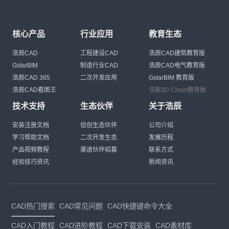
核心产品
行业应用
教育生态
浩辰CAD
工程建设CAD
浩辰CAD建筑教育版
GstarBIM
制造行业CAD
浩辰CAD电气教育版
浩辰CAD 365
二次开发应用
GstarBIM 教育版
浩辰CAD看图王
浩辰3D Cloud教育版
技术支持
生态伙伴
关于浩辰
安装注册文档
信创生态伙伴
公司介绍
学习帮助文档
二次开发生态
发展历程
产品视频教程
渠道伙伴招募
联系方式
经验技巧资讯
新闻资讯
CAD热门搜索
CAD常见问题
CAD快捷键命令大全
CAD入门教程
CAD进阶教程
CAD下载安装
CAD素材库