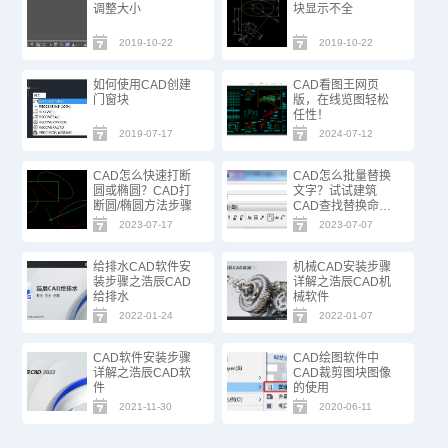
调整大小
块显示不全
2019-10-22
2019-10-22
如何使用CAD创建
CAD看图王网页
门窗块
版，在线览图轻松
任性！
2019-07-17
2024-07-12
CAD怎么快速打断
CAD怎么批量替换
圆或椭圆？CAD打
文字？试试建筑
断圆/椭圆方法步骤
CAD查找替换命
令！
2023-07-17
2023-07-07
给排水CAD软件安
机械CAD安装步骤
装步骤之浩辰CAD
详解之浩辰CAD机
给排水
械软件
2022-01-24
2022-01-07
CAD软件安装步骤
CAD绘图软件中
详解之浩辰CAD软
CAD裁剪图块图像
件
的使用
2021-11-30
2020-06-11