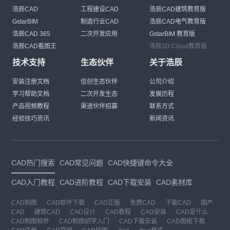
浩辰CAD
工程建设CAD
浩辰CAD建筑教育版
GstarBIM
制造行业CAD
浩辰CAD电气教育版
浩辰CAD 365
二次开发应用
GstarBIM 教育版
浩辰CAD看图王
浩辰3D Cloud教育版
技术支持
生态伙伴
关于浩辰
安装注册文档
信创生态伙伴
公司介绍
学习帮助文档
二次开发生态
发展历程
产品视频教程
渠道伙伴招募
联系方式
经验技巧资讯
新闻资讯
CAD热门搜索
CAD常见问题
CAD快捷键命令大全
CAD入门教程
CAD进阶教程
CAD下载安装
CAD素材库
CAD制图
CAD软件下载
CAD正版
免费CAD
下载CAD
国产
CAD
建筑CAD
CAD设计
CAD教程
CAD安装
CAD是什么
CAD制图软件
CAD制图初学入门
CAD下载安装
CAD图纸下载