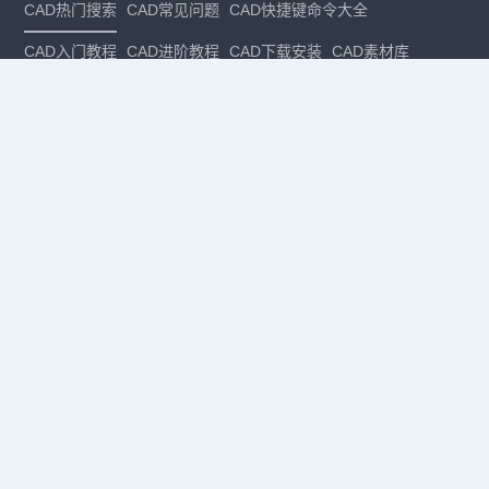
CAD热门搜索
CAD常见问题
CAD快捷键命令大全
CAD入门教程
CAD进阶教程
CAD下载安装
CAD素材库
CAD制图
CAD软件下载
CAD正版
免费CAD
下载CAD
国产
CAD
建筑CAD
CAD设计
CAD教程
CAD安装
CAD是什么
CAD制图软件
CAD制图初学入门
CAD下载安装
CAD图纸下载
CAD注册
CAD官网
CAD绘图
dwg
dwg格式
关注我们
扫码关注公众号
每月领专属优惠
Copyright © 1992-
2026
苏州浩辰软件股份有限公司 版权所有
苏ICP备
12077906号-1
增值电信业务经营许可证：
苏B2-20210241
苏公网安备
32059002004222号