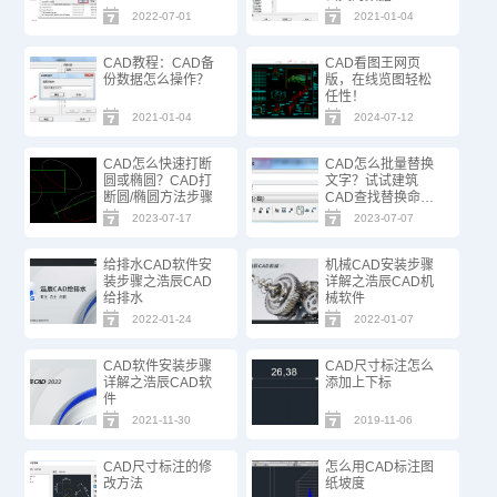
2022-07-01
2021-01-04
CAD教程：CAD备
CAD看图王网页
份数据怎么操作？
版，在线览图轻松
任性！
2021-01-04
2024-07-12
CAD怎么快速打断
CAD怎么批量替换
圆或椭圆？CAD打
文字？试试建筑
断圆/椭圆方法步骤
CAD查找替换命
令！
2023-07-17
2023-07-07
给排水CAD软件安
机械CAD安装步骤
装步骤之浩辰CAD
详解之浩辰CAD机
给排水
械软件
2022-01-24
2022-01-07
CAD软件安装步骤
CAD尺寸标注怎么
详解之浩辰CAD软
添加上下标
件
2021-11-30
2019-11-06
CAD尺寸标注的修
怎么用CAD标注图
改方法
纸坡度