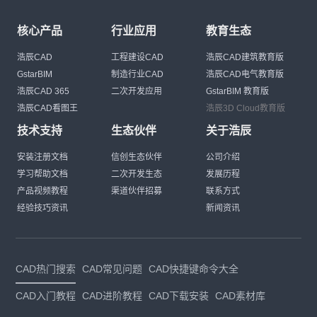
核心产品
行业应用
教育生态
浩辰CAD
工程建设CAD
浩辰CAD建筑教育版
GstarBIM
制造行业CAD
浩辰CAD电气教育版
浩辰CAD 365
二次开发应用
GstarBIM 教育版
浩辰CAD看图王
浩辰3D Cloud教育版
技术支持
生态伙伴
关于浩辰
安装注册文档
信创生态伙伴
公司介绍
学习帮助文档
二次开发生态
发展历程
产品视频教程
渠道伙伴招募
联系方式
经验技巧资讯
新闻资讯
CAD热门搜索
CAD常见问题
CAD快捷键命令大全
CAD入门教程
CAD进阶教程
CAD下载安装
CAD素材库