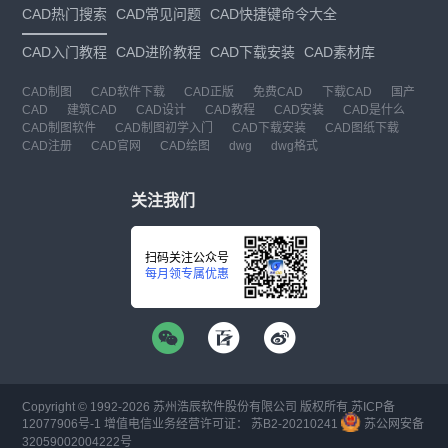
CAD热门搜索
CAD常见问题
CAD快捷键命令大全
CAD入门教程
CAD进阶教程
CAD下载安装
CAD素材库
CAD制图
CAD软件下载
CAD正版
免费CAD
下载CAD
国产
CAD
建筑CAD
CAD设计
CAD教程
CAD安装
CAD是什么
CAD制图软件
CAD制图初学入门
CAD下载安装
CAD图纸下载
CAD注册
CAD官网
CAD绘图
dwg
dwg格式
关注我们
扫码关注公众号
每月领专属优惠
Copyright © 1992-
2026
苏州浩辰软件股份有限公司 版权所有
苏ICP备
12077906号-1
增值电信业务经营许可证：
苏B2-20210241
苏公网安备
32059002004222号