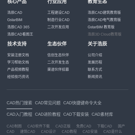
核心产品
行业应用
教育生态
浩辰CAD
工程建设CAD
浩辰CAD建筑教育版
GstarBIM
制造行业CAD
浩辰CAD电气教育版
浩辰CAD 365
二次开发应用
GstarBIM 教育版
浩辰CAD看图王
浩辰3D Cloud教育版
技术支持
生态伙伴
关于浩辰
安装注册文档
信创生态伙伴
公司介绍
学习帮助文档
二次开发生态
发展历程
产品视频教程
渠道伙伴招募
联系方式
经验技巧资讯
新闻资讯
CAD热门搜索
CAD常见问题
CAD快捷键命令大全
CAD入门教程
CAD进阶教程
CAD下载安装
CAD素材库
CAD制图
CAD软件下载
CAD正版
免费CAD
下载CAD
国产
CAD
建筑CAD
CAD设计
CAD教程
CAD安装
CAD是什么