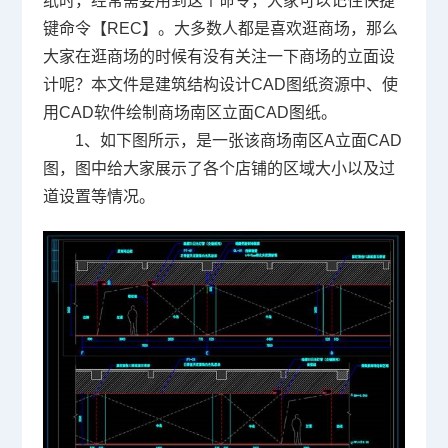
纸
时，经常需要用到这个命令，大家可以记住
快捷
键命令【REC】
。
大多数人都是喜欢逛商场，那么
大家在逛商场的时候有没有关注一下商场的立面设
计呢
？本文件是
建筑结构设计CAD图纸资源中、使
用
CAD软件
绘制
商场南区立面CAD图纸。
1、如下图所示，是一张该商场南区A立面CAD
图，图中给大家展示了各个店铺的区域大小以及过
道设置等情况。