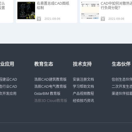
怎么
右悬置总成CAD图纸
CAD中如何对散热
设置
绘制
行负荷分配？
2021-09-06
2021-09-06
行业应用
教育生态
技术支持
生态伙伴
程建设CAD
浩辰CAD建筑教育版
安装注册文档
信创生态伙
造行业CAD
浩辰CAD电气教育版
学习帮助文档
二次开发生
次开发应用
GstarBIM 教育版
产品视频教程
渠道伙伴招
浩辰3D Cloud教育版
经验技巧资讯