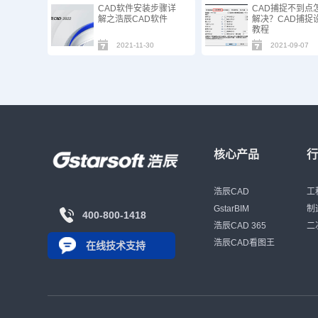
CAD软件安装步骤详
CAD捕捉不到点
解之浩辰CAD软件
解决？CAD捕捉
教程
2021-11-30
2021-09-07
核心产品
浩辰CAD
工
GstarBIM
制
400-800-1418
浩辰CAD 365
二
浩辰CAD看图王
在线技术支持