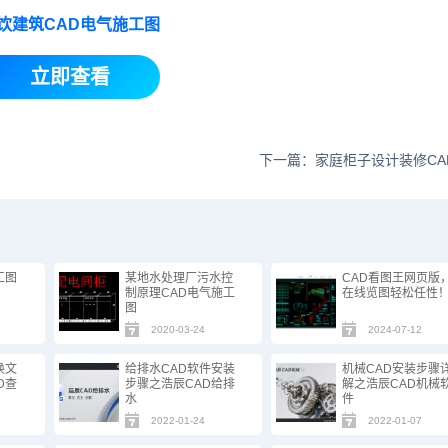
饮建筑CAD电气施工图
立即查看
下一篇：家庭柜子设计装修CA
工图
某地水处理厂污水控
CAD看图王网页版
制原理CAD电气施工
在线览图轻松任性
图
2020-03-24
2024-07-12
换文
给排水CAD软件安装
机械CAD安装步骤
D查
步骤之浩辰CAD给排
解之浩辰CAD机械
水
件
2022-01-24
2022-01-07