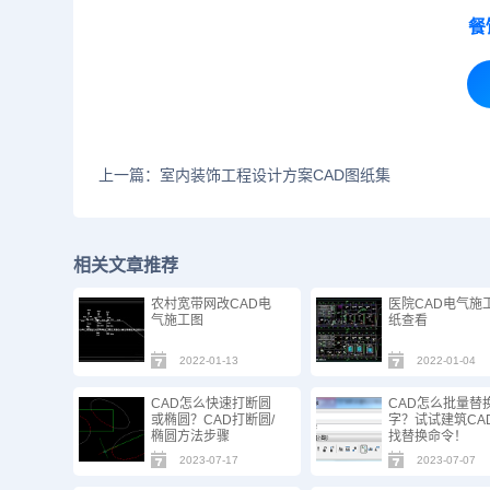
餐
上一篇：室内装饰工程设计方案CAD图纸集
相关文章推荐
农村​宽带网改CAD电
医院CAD电气施
气施工图
纸查看
2022-01-13
2022-01-04
CAD怎么快速打断圆
CAD怎么批量替
或椭圆？CAD打断圆/
字？试试建筑CA
椭圆方法步骤
找替换命令！
2023-07-17
2023-07-07