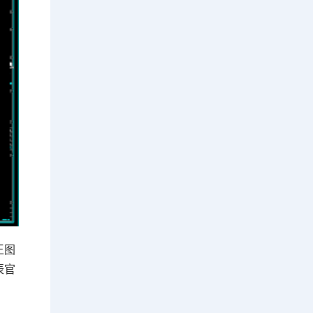
王图
辰官