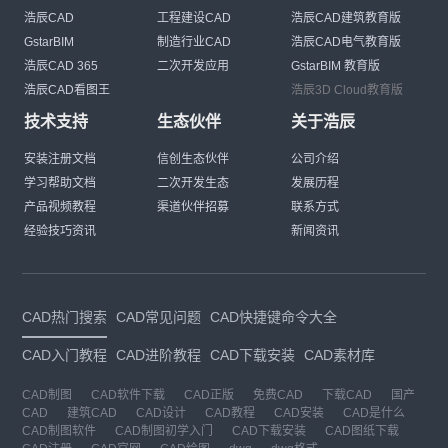
浩辰CAD
工程建设CAD
浩辰CAD建筑教育版
GstarBIM
制造行业CAD
浩辰CAD电气教育版
浩辰CAD 365
二次开发应用
GstarBIM 教育版
浩辰CAD看图王
浩辰3D Cloud教育版
技术支持
生态伙伴
关于浩辰
安装注册文档
信创生态伙伴
公司介绍
学习帮助文档
二次开发生态
发展历程
产品视频教程
渠道伙伴招募
联系方式
经验技巧资讯
新闻资讯
CAD热门搜索
CAD常见问题
CAD快捷键命令大全
CAD入门教程
CAD进阶教程
CAD下载安装
CAD素材库
CAD制图
CAD软件下载
CAD正版
免费CAD
下载CAD
国产
CAD
建筑CAD
CAD设计
CAD教程
CAD安装
CAD是什么
CAD制图软件
CAD制图初学入门
CAD下载安装
CAD图纸下载