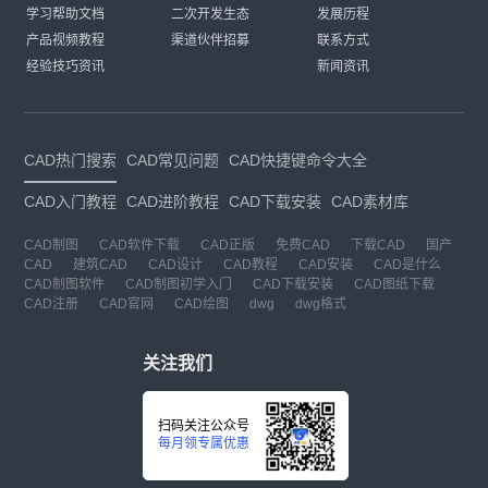
学习帮助文档
二次开发生态
发展历程
产品视频教程
渠道伙伴招募
联系方式
经验技巧资讯
新闻资讯
CAD热门搜索
CAD常见问题
CAD快捷键命令大全
CAD入门教程
CAD进阶教程
CAD下载安装
CAD素材库
CAD制图
CAD软件下载
CAD正版
免费CAD
下载CAD
国产
CAD
建筑CAD
CAD设计
CAD教程
CAD安装
CAD是什么
CAD制图软件
CAD制图初学入门
CAD下载安装
CAD图纸下载
CAD注册
CAD官网
CAD绘图
dwg
dwg格式
关注我们
扫码关注公众号
每月领专属优惠