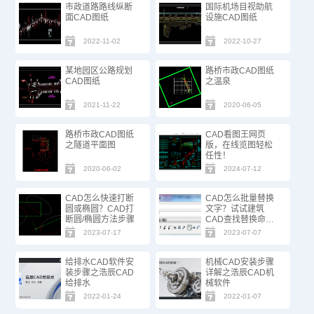
市政道路路线纵断
国际机场目视助航
面CAD图纸
设施CAD图纸
2022-11-02
2022-10-27
某地园区公路规划
路桥市政CAD图纸
CAD图纸
之温泉
2021-11-22
2020-06-05
路桥市政CAD图纸
CAD看图王网页
之隧道平面图
版，在线览图轻松
任性！
2020-06-02
2024-07-12
CAD怎么快速打断
CAD怎么批量替换
圆或椭圆？CAD打
文字？试试建筑
断圆/椭圆方法步骤
CAD查找替换命
令！
2023-07-17
2023-07-07
给排水CAD软件安
机械CAD安装步骤
装步骤之浩辰CAD
详解之浩辰CAD机
给排水
械软件
2022-01-24
2022-01-07