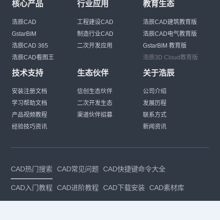
核心产品
行业应用
教育生态
浩辰CAD
工程建设CAD
浩辰CAD建筑教育版
GstarBIM
制造行业CAD
浩辰CAD电气教育版
浩辰CAD 365
二次开发应用
GstarBIM 教育版
浩辰CAD看图王
浩辰3D Cloud教育版
技术支持
生态伙伴
关于浩辰
安装注册文档
信创生态伙伴
公司介绍
学习帮助文档
二次开发生态
发展历程
产品视频教程
渠道伙伴招募
联系方式
经验技巧资讯
新闻资讯
CAD热门搜索
CAD常见问题
CAD快捷键命令大全
CAD入门教程
CAD进阶教程
CAD下载安装
CAD素材库
CAD制图
CAD软件下载
CAD正版
免费CAD
下载CAD
国产
CAD
建筑CAD
CAD设计
CAD教程
CAD安装
CAD是什么