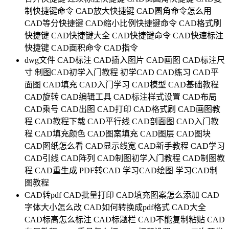
制快捷键命令
CAD放大快捷键
CAD圆角命令怎么用
CAD等分快捷键
CAD缩小比例快捷键命令
CAD格式刷
快捷键
CAD快捷键大全
CAD快捷键命令
CAD快速标注
快捷键
CAD面积命令
CAD指令
dwg文件
CAD标注
CAD插入图片
CAD画图
CAD标注尺
寸
制图CAD初学入门教程
初学CAD
CAD练习
CAD平
面图
CAD填充
CAD入门学习
CAD模型
CAD基础教程
CAD旋转
CAD编辑工具
CAD标注样式设置
CAD布局
CAD乘号
CAD出图
CAD打印
CAD格式刷
CAD画图教
程
CAD教程下载
CAD平行线
CAD剖面图
CAD入门教
程
CAD填充颜色
CAD图案填充
CAD图层
CAD图块
CAD图纸怎么看
CAD显示线宽
CAD新手教程
CAD学习
CAD引线
CAD阵列
CAD制图初学入门教程
CAD制图教
程
CAD重生成
PDF转CAD
学习CAD绘图
学习CAD制
图教程
CAD转pdf
CAD批量打印
CAD填充图案怎么添加
CAD
字体大小怎么改
CAD如何转换成pdf格式
CAD大全
CAD标高怎么标注
CAD标题栏
CAD不能复制粘贴
CAD