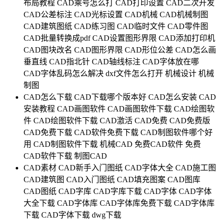
布局教程
CAD乘号怎么打
CAD打印设置
CAD二次开发
CAD公差标注
CAD光标设置
CAD机械
CAD机械制图
CAD建筑图纸
CAD练习图
CAD临时文件
CAD零件图
CAD批量转换成pdf
CAD设置图形界限
CAD添加打印机
CAD图块改名
CAD图形界限
CAD形位公差
CAD怎么画
垂直线
CAD指北针
CAD轴线标注
CAD字体放在哪
CAD字体乱码怎么解决
dxf文件怎么打开
机械设计
机械
制图
CAD怎么下载
CAD下载哪个版本好
CAD怎么安装
CAD
安装教程
CAD画图软件
CAD画图软件下载
CAD绘图软
件
CAD绘图软件下载
CAD激活
CAD免费
CAD免费版
CAD免费下载
CAD软件免费下载
CAD制图软件哪个好
用
CAD制图软件下载
机械CAD
免费CAD软件
免费
CAD软件下载
制图CAD
CAD素材
CAD新手入门图纸
CAD字体大全
CAD施工图
CAD建筑图
CAD入门图纸
CAD填充图案
CAD图库
CAD图纸
CAD字库
CAD字库下载
CAD字体
CAD字体
大全下载
CAD字体库
CAD字体库免费下载
CAD字体库
下载
CAD字体下载
dwg下载