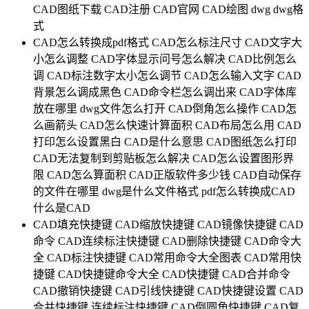
CAD图纸下载
CAD注册
CAD官网
CAD绘图
dwg
dwg格
式
CAD怎么转换成pdf格式
CAD怎么标注尺寸
CAD文字大
小怎么调整
CAD字体显示问号怎么解决
CAD比例怎么
调
CAD标注数字太小怎么调节
CAD怎么输入文字
CAD
背景怎么调成黑色
CAD命令栏怎么调出来
CAD字体库
放在哪里
dwg文件怎么打开
CAD倒角怎么操作
CAD怎
么画箭头
CAD怎么快速计算面积
CAD布局怎么用
CAD
打印怎么设置黑白
CAD是什么意思
CAD图纸怎么打印
CAD无法复制到剪贴板怎么解决
CAD怎么设置图形界
限
CAD怎么算面积
CAD正版软件多少钱
CAD自动保存
的文件在哪里
dwg是什么文件格式
pdf怎么转换成CAD
什么是CAD
CAD填充快捷键
CAD缩放快捷键
CAD镜像快捷键
CAD
命令
CAD连续标注快捷键
CAD删除快捷键
CAD命令大
全
CAD标注快捷键
CAD常用命令大全图表
CAD常用快
捷键
CAD快捷键命令大全
CAD快捷键
CAD合并命令
CAD撤销快捷键
CAD引线快捷键
CAD快捷键设置
CAD
合并快捷键
连续标注快捷键
CAD倒圆角快捷键
CAD复