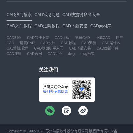
CAD热门搜索
CAD常见问题
CAD快捷键命令大全
CAD入门教程
CAD进阶教程
CAD下载安装
CAD素材库
CAD制图
CAD软件下载
CAD正版
免费CAD
下载CAD
国产
CAD
建筑CAD
CAD设计
CAD教程
CAD安装
CAD是什么
CAD制图软件
CAD制图初学入门
CAD下载安装
CAD图纸下载
CAD注册
CAD官网
CAD绘图
dwg
dwg格式
关注我们
扫码关注公众号
每月领专属优惠
Copyright © 1992-
2026
苏州浩辰软件股份有限公司 版权所有
苏ICP备