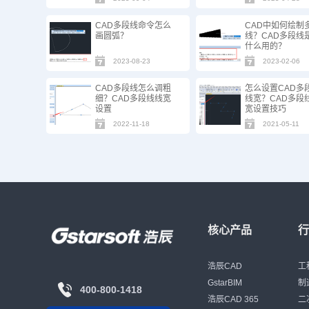
CAD多段线命令怎么
CAD中如何绘制
画圆弧？
线？CAD多段线
什么用的？
2023-08-23
2023-02-06
CAD多段线怎么调粗
怎么设置CAD多
细？CAD多段线线宽
线宽？CAD多段
设置
宽设置技巧
2022-11-18
2021-05-11
核心产品
浩辰CAD
工
GstarBIM
制
400-800-1418
浩辰CAD 365
二