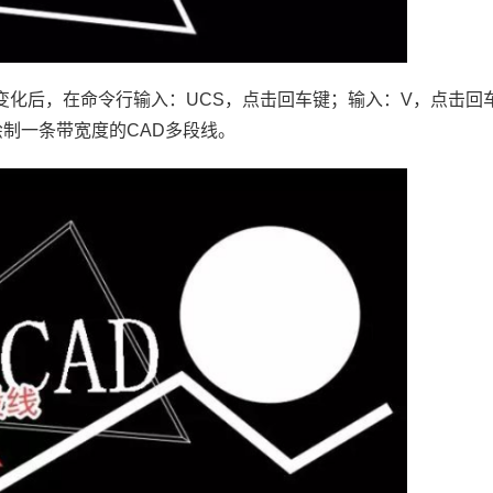
变化后，在命令行输入：UCS，点击回车键；输入：V，点击回
绘制一条带宽度的CAD多段线。