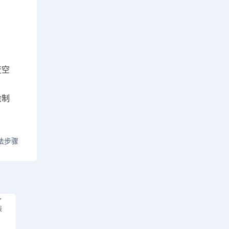
变空
绘制
法步骤
了
线