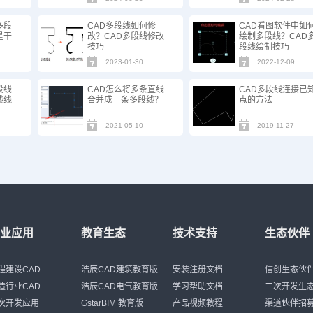
多段
CAD多段线如何修
CAD看图软件中如
是干
改？CAD多段线修改
绘制多段线？CAD
技巧
段线绘制技巧
2023-01-30
2022-12-09
段线
CAD怎么将多条直线
CAD多段线连接已
线线
合并成一条多段线？
点的方法
2021-05-10
2019-11-27
行业应用
教育生态
技术支持
生态伙伴
程建设CAD
浩辰CAD建筑教育版
安装注册文档
信创生态伙
造行业CAD
浩辰CAD电气教育版
学习帮助文档
二次开发生
次开发应用
GstarBIM 教育版
产品视频教程
渠道伙伴招