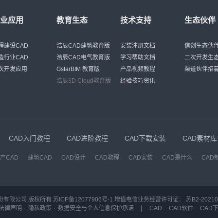
行业应用
教育生态
技术支持
生态伙伴
程建设CAD
浩辰CAD建筑教育版
安装注册文档
信创生态伙
造行业CAD
浩辰CAD电气教育版
学习帮助文档
二次开发生
次开发应用
GstarBIM 教育版
产品视频教程
渠道伙伴招
浩辰3D Cloud教育版
经验技巧资讯
CAD入门教程
CAD进阶教程
CAD下载安装
CAD素材库
产CAD
建筑CAD
CAD设计
CAD教程
CAD安装
CAD是什么
CAD
份有限公司 版权所有
苏ICP备12077906号-1
增值电信业务经营许可证：
苏B2-20210
·
·
|
法律声明
隐私政策
数据安全与个人信息保护承诺
CAD
CAD软件
CAD