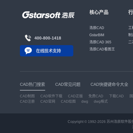
核心产品
浩辰CAD
工
GstarBIM
制
400-800-1418
浩辰CAD 365
二
浩辰CAD看图王
在线技术支持
CAD热门搜索
CAD常见问题
CAD快捷键命令大全
CAD制图
CAD软件下载
CAD正版
免费CAD
下载CAD
国
CAD注册
CAD官网
CAD绘图
dwg
dwg格式
Copyright © 1992-
2026
苏州浩辰软件股