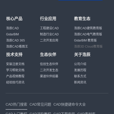
核心产品
行业应用
教育生态
浩辰CAD
工程建设CAD
浩辰CAD建筑教育版
GstarBIM
制造行业CAD
浩辰CAD电气教育版
浩辰CAD 365
二次开发应用
GstarBIM 教育版
浩辰CAD看图王
浩辰3D Cloud教育版
技术支持
生态伙伴
关于浩辰
安装注册文档
信创生态伙伴
公司介绍
学习帮助文档
二次开发生态
发展历程
产品视频教程
渠道伙伴招募
联系方式
经验技巧资讯
新闻资讯
CAD热门搜索
CAD常见问题
CAD快捷键命令大全
CAD入门教程
CAD进阶教程
CAD下载安装
CAD素材库