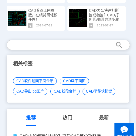
CAD看图王网页
CAD怎么快速打断
版，在线览图轻松
圆或椭圆？CAD打
任性！
断圆/椭圆方法步骤
2024-07-12
2023-07-17
相关标签
CAD软件截面平面介绍
CAD画平面图
CAD导出jpg图片
CAD线段合并
CAD平移快捷键
推荐
热门
最新
CAD中如何等分线段？这份CAD等分攻略接住！