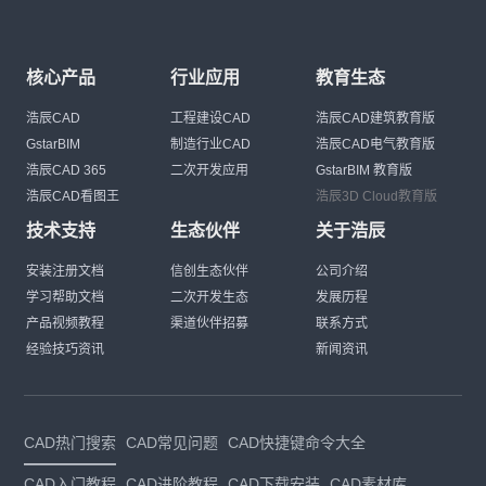
核心产品
行业应用
教育生态
浩辰CAD
工程建设CAD
浩辰CAD建筑教育版
GstarBIM
制造行业CAD
浩辰CAD电气教育版
浩辰CAD 365
二次开发应用
GstarBIM 教育版
浩辰CAD看图王
浩辰3D Cloud教育版
技术支持
生态伙伴
关于浩辰
安装注册文档
信创生态伙伴
公司介绍
学习帮助文档
二次开发生态
发展历程
产品视频教程
渠道伙伴招募
联系方式
经验技巧资讯
新闻资讯
CAD热门搜索
CAD常见问题
CAD快捷键命令大全
CAD入门教程
CAD进阶教程
CAD下载安装
CAD素材库