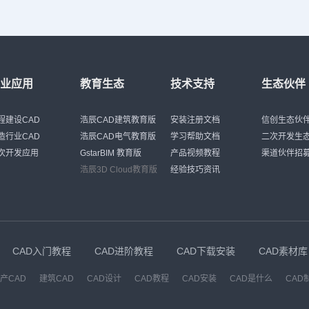
行业应用
教育生态
技术支持
生态伙伴
程建设CAD
浩辰CAD建筑教育版
安装注册文档
信创生态伙
造行业CAD
浩辰CAD电气教育版
学习帮助文档
二次开发生
次开发应用
GstarBIM 教育版
产品视频教程
渠道伙伴招
浩辰3D Cloud教育版
经验技巧资讯
CAD入门教程
CAD进阶教程
CAD下载安装
CAD素材库
产CAD
建筑CAD
CAD设计
CAD教程
CAD安装
CAD是什么
CAD