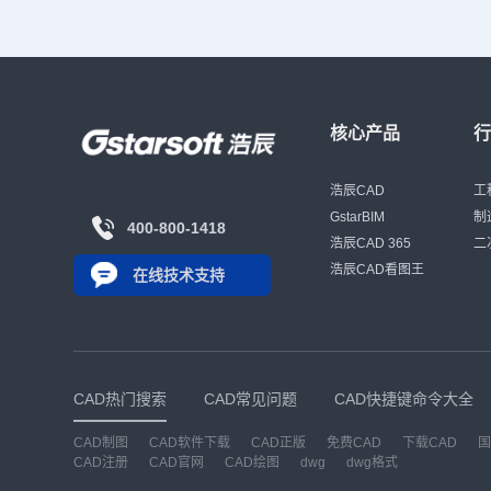
核心产品
浩辰CAD
工
GstarBIM
制
400-800-1418
浩辰CAD 365
二
浩辰CAD看图王
在线技术支持
CAD热门搜索
CAD常见问题
CAD快捷键命令大全
CAD制图
CAD软件下载
CAD正版
免费CAD
下载CAD
国
CAD注册
CAD官网
CAD绘图
dwg
dwg格式