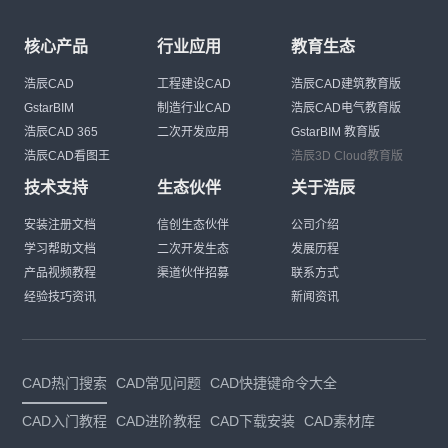
核心产品
行业应用
教育生态
浩辰CAD
工程建设CAD
浩辰CAD建筑教育版
GstarBIM
制造行业CAD
浩辰CAD电气教育版
浩辰CAD 365
二次开发应用
GstarBIM 教育版
浩辰CAD看图王
浩辰3D Cloud教育版
技术支持
生态伙伴
关于浩辰
安装注册文档
信创生态伙伴
公司介绍
学习帮助文档
二次开发生态
发展历程
产品视频教程
渠道伙伴招募
联系方式
经验技巧资讯
新闻资讯
CAD热门搜索
CAD常见问题
CAD快捷键命令大全
CAD入门教程
CAD进阶教程
CAD下载安装
CAD素材库