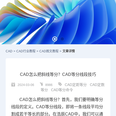
CAD
>
CAD行业教程
>
CAD图文教程
>
文章详情
CAD怎么把斜线等分？CAD等分线段技巧
CAD定距等分
CAD定数
2024-03-06
8986
等分
CAD等分命令
CAD
怎么把斜线等分？首先，我们要明确等分
线段的定义。
CAD等分
线段，即将一条线段平均分
割成若干等长的部分。在浩辰CAD中，我们可以通