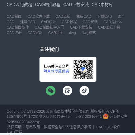
CAD入门教程
CAD进阶教程
CAD下载安装
CAD素材库
CAD制图
CAD软件下载
CAD正版
免费CAD
下载CAD
国产
CAD
建筑CAD
CAD设计
CAD教程
CAD安装
CAD是什么
CAD制图软件
CAD制图初学入门
CAD下载安装
CAD图纸下载
CAD注册
CAD官网
CAD绘图
dwg
dwg格式
关注我们
扫码关注公众号
每月领专属优惠
Copyright © 1992-
2026
苏州浩辰软件股份有限公司 版权所有
苏ICP备
12077906号-1
增值电信业务经营许可证：
苏B2-20210241
苏公网安备
32059002004222号
·
·
|
法律声明
隐私政策
数据安全与个人信息保护承诺
CAD
CAD软件
CAD下载