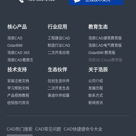
核心产品
行业应用
教育生态
浩辰CAD
工程建设CAD
浩辰CAD建筑教育版
GstarBIM
制造行业CAD
浩辰CAD电气教育版
浩辰CAD 365
二次开发应用
GstarBIM 教育版
浩辰CAD看图王
浩辰3D Cloud教育版
技术支持
生态伙伴
关于浩辰
安装注册文档
信创生态伙伴
公司介绍
学习帮助文档
二次开发生态
发展历程
产品视频教程
渠道伙伴招募
联系方式
经验技巧资讯
新闻资讯
CAD热门搜索
CAD常见问题
CAD快捷键命令大全