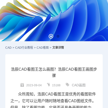
CAD
>
CAD行业教程
>
CAD看图
>
文章详情
浩辰CAD看图王怎么画图？浩辰CAD看图王画图步
骤
CAD画图
2023-09-04
15188
众所周知，浩辰
CAD
看图王是优秀的看图软件
之一，它可以让用户随时随地查看
CAD图纸
文件。
但是，除了看图功能，它是否还具备画图的能力