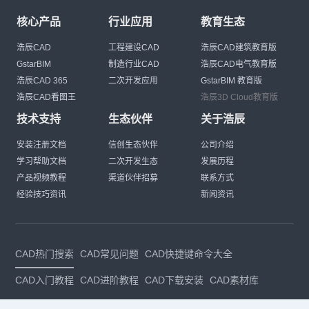
核心产品
行业应用
教育生态
浩辰CAD
工程建设CAD
浩辰CAD建筑教育版
GstarBIM
制造行业CAD
浩辰CAD电气教育版
浩辰CAD 365
二次开发应用
GstarBIM 教育版
浩辰CAD看图王
浩辰3D Cloud教育版
技术支持
生态伙伴
关于浩辰
安装注册文档
信创生态伙伴
公司介绍
学习帮助文档
二次开发生态
发展历程
产品视频教程
渠道伙伴招募
联系方式
经验技巧资讯
新闻资讯
CAD热门搜索
CAD常见问题
CAD快捷键命令大全
CAD入门教程
CAD进阶教程
CAD下载安装
CAD素材库
CAD制图
CAD软件下载
CAD正版
免费CAD
下载CAD
国产