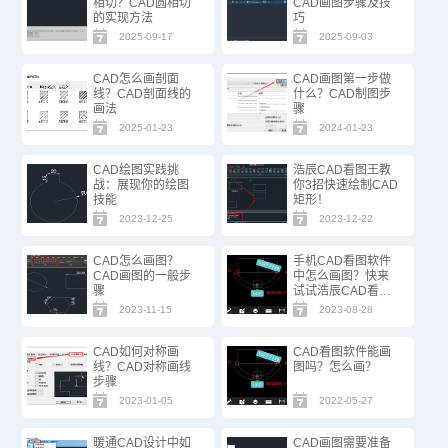
相切？CAD圆相切
CAD画图步骤及技
的实现方法
巧
2025-09-17
2025-09-03
CAD怎么画剖面
CAD画图第一步做
线？CAD剖面线的
什么？CAD制图步
画法
骤
2025-01-23
2024-01-23
CAD绘图实践挑
浩辰CAD看图王教
战：展现你的绘图
你3招快速绘制CAD
技能
矩形！
2023-12-25
2023-12-22
CAD怎么画图？
手机CAD看图软件
CAD画图的一般步
中怎么画图？快来
骤
试试浩辰CAD看图
王！
2023-11-15
2023-08-28
CAD如何对称画
CAD看图软件能画
线？CAD对称画线
图吗？怎么画？
步骤
2023-01-05
2022-05-27
暖通CAD设计中如
CAD画图需要准备