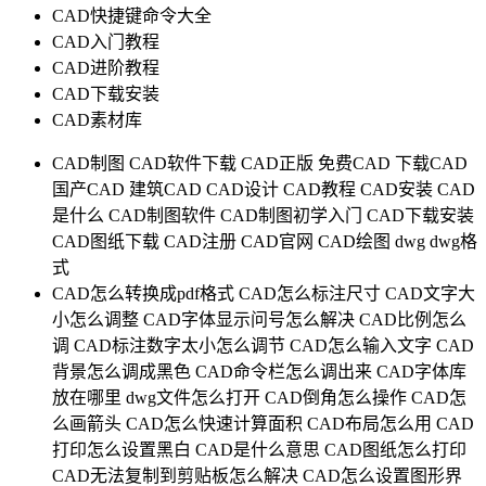
CAD快捷键命令大全
CAD入门教程
CAD进阶教程
CAD下载安装
CAD素材库
CAD制图
CAD软件下载
CAD正版
免费CAD
下载CAD
国产CAD
建筑CAD
CAD设计
CAD教程
CAD安装
CAD
是什么
CAD制图软件
CAD制图初学入门
CAD下载安装
CAD图纸下载
CAD注册
CAD官网
CAD绘图
dwg
dwg格
式
CAD怎么转换成pdf格式
CAD怎么标注尺寸
CAD文字大
小怎么调整
CAD字体显示问号怎么解决
CAD比例怎么
调
CAD标注数字太小怎么调节
CAD怎么输入文字
CAD
背景怎么调成黑色
CAD命令栏怎么调出来
CAD字体库
放在哪里
dwg文件怎么打开
CAD倒角怎么操作
CAD怎
么画箭头
CAD怎么快速计算面积
CAD布局怎么用
CAD
打印怎么设置黑白
CAD是什么意思
CAD图纸怎么打印
CAD无法复制到剪贴板怎么解决
CAD怎么设置图形界