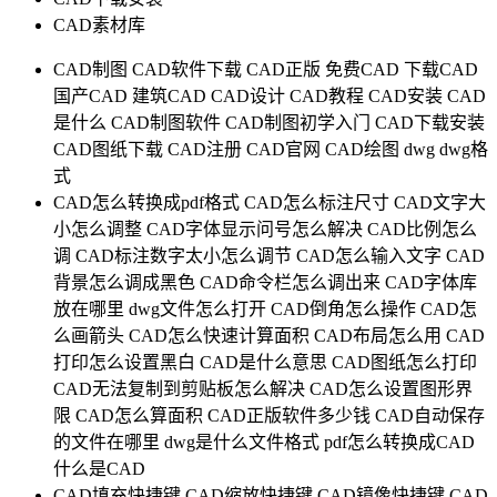
CAD素材库
CAD制图
CAD软件下载
CAD正版
免费CAD
下载CAD
国产CAD
建筑CAD
CAD设计
CAD教程
CAD安装
CAD
是什么
CAD制图软件
CAD制图初学入门
CAD下载安装
CAD图纸下载
CAD注册
CAD官网
CAD绘图
dwg
dwg格
式
CAD怎么转换成pdf格式
CAD怎么标注尺寸
CAD文字大
小怎么调整
CAD字体显示问号怎么解决
CAD比例怎么
调
CAD标注数字太小怎么调节
CAD怎么输入文字
CAD
背景怎么调成黑色
CAD命令栏怎么调出来
CAD字体库
放在哪里
dwg文件怎么打开
CAD倒角怎么操作
CAD怎
么画箭头
CAD怎么快速计算面积
CAD布局怎么用
CAD
打印怎么设置黑白
CAD是什么意思
CAD图纸怎么打印
CAD无法复制到剪贴板怎么解决
CAD怎么设置图形界
限
CAD怎么算面积
CAD正版软件多少钱
CAD自动保存
的文件在哪里
dwg是什么文件格式
pdf怎么转换成CAD
什么是CAD
CAD填充快捷键
CAD缩放快捷键
CAD镜像快捷键
CAD