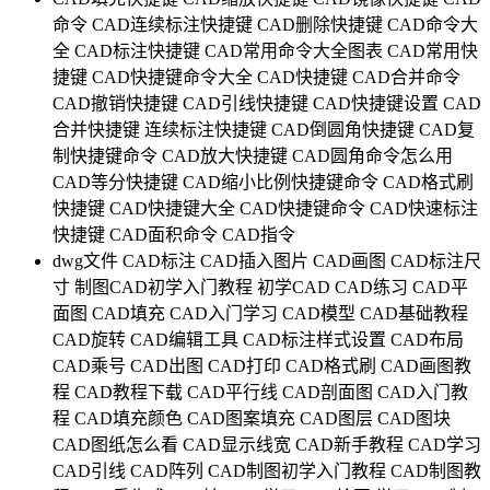
命令
CAD连续标注快捷键
CAD删除快捷键
CAD命令大
全
CAD标注快捷键
CAD常用命令大全图表
CAD常用快
捷键
CAD快捷键命令大全
CAD快捷键
CAD合并命令
CAD撤销快捷键
CAD引线快捷键
CAD快捷键设置
CAD
合并快捷键
连续标注快捷键
CAD倒圆角快捷键
CAD复
制快捷键命令
CAD放大快捷键
CAD圆角命令怎么用
CAD等分快捷键
CAD缩小比例快捷键命令
CAD格式刷
快捷键
CAD快捷键大全
CAD快捷键命令
CAD快速标注
快捷键
CAD面积命令
CAD指令
dwg文件
CAD标注
CAD插入图片
CAD画图
CAD标注尺
寸
制图CAD初学入门教程
初学CAD
CAD练习
CAD平
面图
CAD填充
CAD入门学习
CAD模型
CAD基础教程
CAD旋转
CAD编辑工具
CAD标注样式设置
CAD布局
CAD乘号
CAD出图
CAD打印
CAD格式刷
CAD画图教
程
CAD教程下载
CAD平行线
CAD剖面图
CAD入门教
程
CAD填充颜色
CAD图案填充
CAD图层
CAD图块
CAD图纸怎么看
CAD显示线宽
CAD新手教程
CAD学习
CAD引线
CAD阵列
CAD制图初学入门教程
CAD制图教