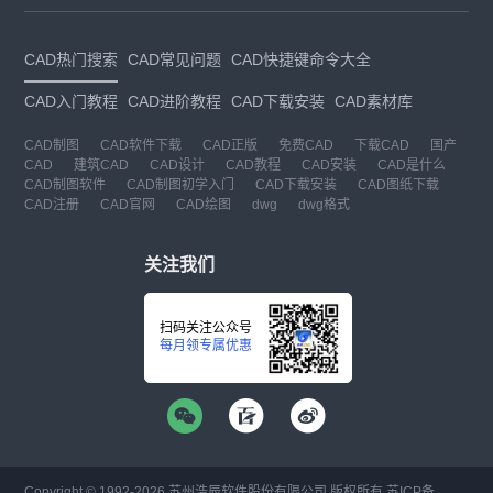
CAD热门搜索
CAD常见问题
CAD快捷键命令大全
CAD入门教程
CAD进阶教程
CAD下载安装
CAD素材库
CAD制图
CAD软件下载
CAD正版
免费CAD
下载CAD
国产
CAD
建筑CAD
CAD设计
CAD教程
CAD安装
CAD是什么
CAD制图软件
CAD制图初学入门
CAD下载安装
CAD图纸下载
CAD注册
CAD官网
CAD绘图
dwg
dwg格式
关注我们
扫码关注公众号
每月领专属优惠
Copyright © 1992-
2026
苏州浩辰软件股份有限公司 版权所有
苏ICP备