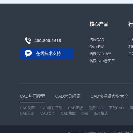
核心产品
浩辰CAD
工
400-800-1418
GstarBIM
制
在线技术支持
浩辰CAD 365
二
浩辰CAD看图王
CAD热门搜索
CAD常见问题
CAD快捷键命令大全
CAD制图
CAD软件下载
CAD正版
免费CAD
下载CAD
国
CAD注册
CAD官网
CAD绘图
dwg
dwg格式