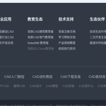
行业应用
教育生态
技术支持
生态伙伴
程建设CAD
浩辰CAD建筑教育版
安装注册文档
信创生态伙
造行业CAD
浩辰CAD电气教育版
学习帮助文档
二次开发生
次开发应用
GstarBIM 教育版
产品视频教程
渠道伙伴招
浩辰3D Cloud教育版
经验技巧资讯
CAD入门教程
CAD进阶教程
CAD下载安装
CAD素材库
产CAD
建筑CAD
CAD设计
CAD教程
CAD安装
CAD是什么
CAD