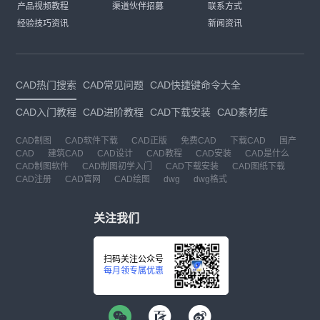
产品视频教程
渠道伙伴招募
联系方式
经验技巧资讯
新闻资讯
CAD热门搜索
CAD常见问题
CAD快捷键命令大全
CAD入门教程
CAD进阶教程
CAD下载安装
CAD素材库
CAD制图
CAD软件下载
CAD正版
免费CAD
下载CAD
国产
CAD
建筑CAD
CAD设计
CAD教程
CAD安装
CAD是什么
CAD制图软件
CAD制图初学入门
CAD下载安装
CAD图纸下载
CAD注册
CAD官网
CAD绘图
dwg
dwg格式
关注我们
扫码关注公众号
每月领专属优惠