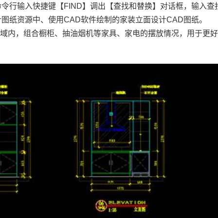
命令行输入快捷键【FIND】调出【查找和替换】对话框，输入查
计
图纸资源中、使用CAD软件绘制的家装立面设计
CAD图纸
。
区域内，组合橱柜、抽油烟机等家具、家电的摆放情况，用于更