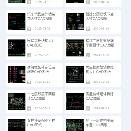
2025-04-10
2025-04-08
汽车销售店外墙装
新建公厕建筑节点
饰大样CAD图纸
大样CAD图纸
2025-03-31
2025-03-13
围墙基础结构设计
楼栋二层顶梁配筋
CAD图纸
平面设计CAD图纸
2025-02-10
2024-11-13
建筑框架柱定位及
居民楼原始墙体结
配筋CAD图纸
构设计CAD图纸
2024-11-12
2024-10-22
十七层跃层平面设
房屋装修墙体拆除
计CAD图纸
CAD图纸
2024-09-19
2024-09-03
双柱独基配筋打样
地下一层结构平面
CAD图纸
布置CAD图纸