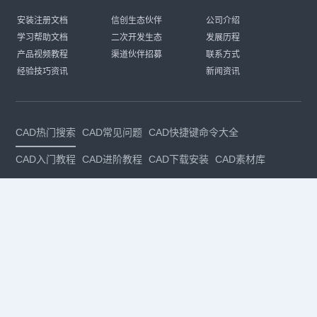
安装注册文档
信创生态伙伴
公司介绍
学习帮助文档
二次开发生态
发展历程
产品视频教程
渠道伙伴招募
联系方式
经验技巧资讯
新闻资讯
CAD热门搜索
CAD常见问题
CAD快捷键命令大全
CAD入门教程
CAD进阶教程
CAD下载安装
CAD素材库
CAD制图
CAD软件下载
CAD正版
免费CAD
下载CAD
国产
CAD
建筑CAD
CAD设计
CAD教程
CAD安装
CAD是什么
CAD制图软件
CAD制图初学入门
CAD下载安装
CAD图纸下载
CAD注册
CAD官网
CAD绘图
dwg
dwg格式
关注我们
扫码关注公众号
每月领专属优惠