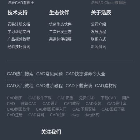
浩辰CAD看图王
浩辰3D Cloud教育版
技术支持
生态伙伴
关于浩辰
安装注册文档
信创生态伙伴
公司介绍
学习帮助文档
二次开发生态
发展历程
产品视频教程
渠道伙伴招募
联系方式
经验技巧资讯
新闻资讯
CAD热门搜索
CAD常见问题
CAD快捷键命令大全
CAD入门教程
CAD进阶教程
CAD下载安装
CAD素材库
CAD制图
CAD软件下载
CAD正版
免费CAD
下载CAD
国产
CAD
建筑CAD
CAD设计
CAD教程
CAD安装
CAD是什么
CAD制图软件
CAD制图初学入门
CAD下载安装
CAD图纸下载
CAD注册
CAD官网
CAD绘图
dwg
dwg格式
关注我们